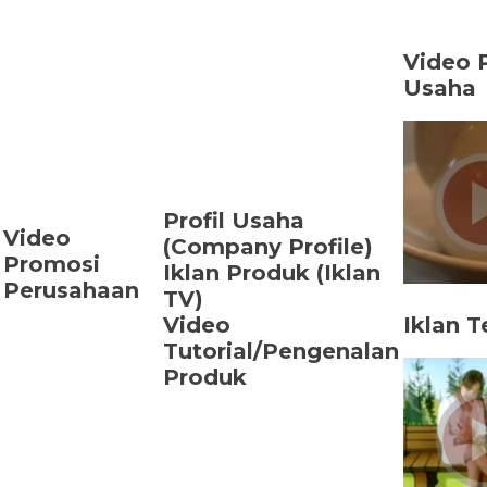
Video P
Usaha
Profil Usaha
Video
(Company Profile)
Promosi
Iklan Produk (Iklan
Perusahaan
TV)
Video
Iklan T
Tutorial/Pengenalan
Produk