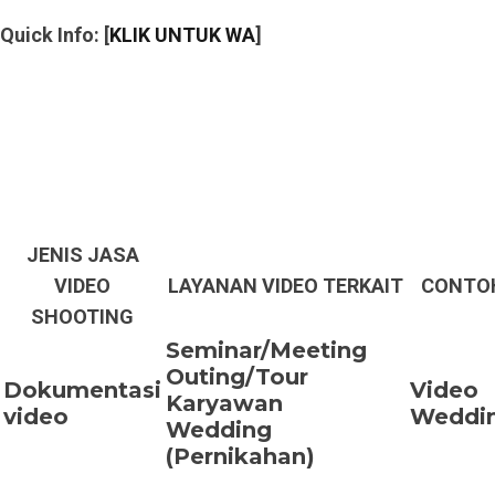
Quick Info: [
KLIK UNTUK WA
]
ENCARI JASA PRODUKSI
VIDEO?
Mari produksi video yang anda inginkan
bersama kami.
JENIS JASA
VIDEO
LAYANAN VIDEO TERKAIT
CONTOH
SHOOTING
Seminar/Meeting
Outing/Tour
Dokumentasi
Video
Karyawan
video
Weddi
Wedding
(Pernikahan)