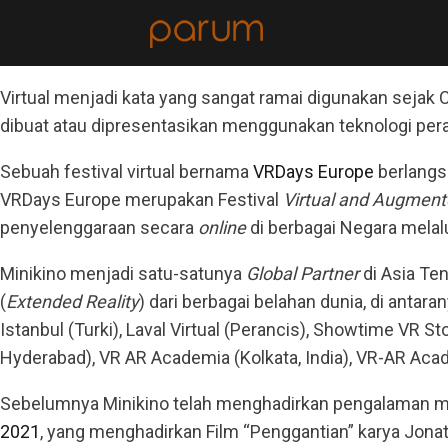
Virtual menjadi kata yang sangat ramai digunakan sejak C
dibuat atau dipresentasikan menggunakan teknologi pera
Sebuah festival virtual bernama
VRDays Europe
berlangs
VRDays Europe merupakan Festival
Virtual and Augment
penyelenggaraan secara
online
di berbagai Negara melal
Minikino menjadi satu-satunya
Global Partner
di Asia Ten
(
Extended Reality
) dari berbagai belahan dunia, di antara
Istanbul (Turki), Laval Virtual (Perancis), Showtime VR St
Hyderabad), VR AR Academia (Kolkata, India), VR-AR Acad
Sebelumnya Minikino telah menghadirkan pengalaman 
2021
, yang menghadirkan Film “Penggantian” karya Jona