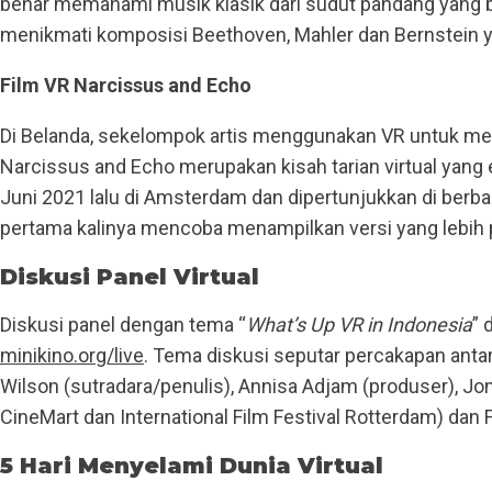
benar memahami musik klasik dari sudut pandang yang b
menikmati komposisi Beethoven, Mahler dan Bernstein 
Film VR Narcissus and Echo
Di Belanda, sekelompok artis menggunakan VR untuk menci
Narcissus and Echo merupakan kisah tarian virtual yang 
Juni 2021 lalu di Amsterdam dan dipertunjukkan di berb
pertama kalinya mencoba menampilkan versi yang lebih pe
Diskusi Panel Virtual
Diskusi panel dengan tema “
What’s Up VR in Indonesia
” 
minikino.org/live
. Tema diskusi seputar percakapan ant
Wilson (sutradara/penulis), Annisa Adjam (produser), Jo
CineMart dan International Film Festival Rotterdam) dan F
5 Hari Menyelami Dunia Virtual