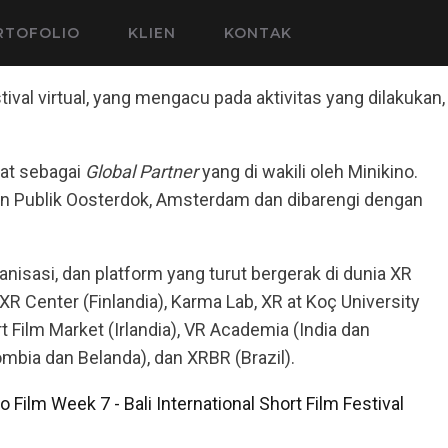
RTOFOLIO
KLIEN
KONTAK
ival virtual, yang mengacu pada aktivitas yang dilakukan,
bat sebagai
Global Partner
yang di wakili oleh Minikino.
aan Publik Oosterdok, Amsterdam dan dibarengi dengan
anisasi, dan platform yang turut bergerak di dunia XR
 XR Center (Finlandia), Karma Lab, XR at Koç University
rt Film Market (Irlandia), VR Academia (India dan
mbia dan Belanda), dan XRBR (Brazil).
o Film Week 7 - Bali International Short Film Festival