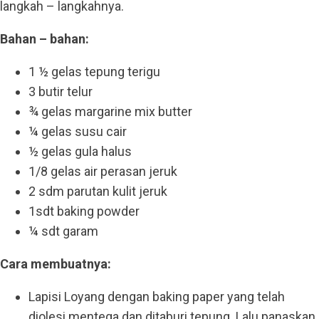
langkah – langkahnya.
Bahan – bahan:
1 ½ gelas tepung terigu
3 butir telur
¾ gelas margarine mix butter
¼ gelas susu cair
½ gelas gula halus
1/8 gelas air perasan jeruk
2 sdm parutan kulit jeruk
1sdt baking powder
¼ sdt garam
Cara membuatnya:
Lapisi Loyang dengan baking paper yang telah
diolesi mentega dan ditaburi tepung. Lalu panaskan