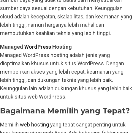
sumber daya sesuai dengan kebutuhan. Keunggulan
cloud adalah kecepatan, skalabilitas, dan keamanan yang
lebih tinggi, namun harganya lebih mahal dan
membutuhkan keahlian teknis yang lebih tinggi.
Managed
WordPress
Hosting
Managed WordPress hosting adalah jenis yang
dioptimalkan khusus untuk situs WordPress. Dengan
memberikan akses yang lebih cepat, keamanan yang
lebih tinggi, dan dukungan teknis yang lebih baik.
Keunggulan lain adalah dukungan khusus yang lebih baik
untuk situs web WordPress.
Bagaimana Memilih yang Tepat?
Memilih
web hosting
yang tepat sangat penting untuk
kesuksesan situs web Anda. Ada beberapa faktor yang