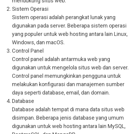
mendukung situs web.
Sistem Operasi
Sistem operasi adalah perangkat lunak yang
digunakan pada server. Beberapa sistem operasi
yang populer untuk web hosting antara lain Linux,
Windows, dan macOS.
Control Panel
Control panel adalah antarmuka web yang
digunakan untuk mengelola situs web dan server.
Control panel memungkinkan pengguna untuk
melakukan konfigurasi dan manajemen sumber
daya seperti database, email, dan domain.
Database
Database adalah tempat di mana data situs web
disimpan. Beberapa jenis database yang umum
digunakan untuk web hosting antara lain MySQL,