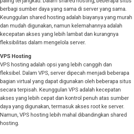
paling terjangkau. Dalam shared hosting, beberapa situs
berbagi sumber daya yang sama di server yang sama.
Keunggulan shared hosting adalah biayanya yang murah
dan mudah digunakan, namun kelemahannya adalah
kecepatan akses yang lebih lambat dan kurangnya
fleksibilitas dalam mengelola server.
VPS Hosting
VPS hosting adalah opsi yang lebih canggih dan
fleksibel. Dalam VPS, server dipecah menjadi beberapa
bagian virtual yang dapat digunakan oleh beberapa situs
secara terpisah. Keunggulan VPS adalah kecepatan
akses yang lebih cepat dan kontrol penuh atas sumber
daya yang digunakan, termasuk akses root ke server.
Namun, VPS hosting lebih mahal dibandingkan shared
hosting.