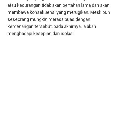
atau kecurangan tidak akan bertahan lama dan akan
membawa konsekuensi yang merugikan. Meskipun
seseorang mungkin merasa puas dengan
kemenangan tersebut, pada akhirnya, ia akan
menghadapi kesepian dan isolasi.