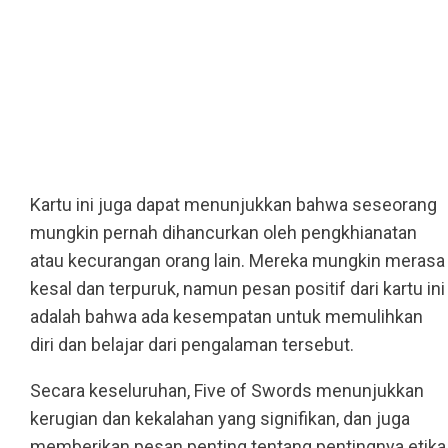
Kartu ini juga dapat menunjukkan bahwa seseorang
mungkin pernah dihancurkan oleh pengkhianatan
atau kecurangan orang lain. Mereka mungkin merasa
kesal dan terpuruk, namun pesan positif dari kartu ini
adalah bahwa ada kesempatan untuk memulihkan
diri dan belajar dari pengalaman tersebut.
Secara keseluruhan, Five of Swords menunjukkan
kerugian dan kekalahan yang signifikan, dan juga
memberikan pesan penting tentang pentingnya etika