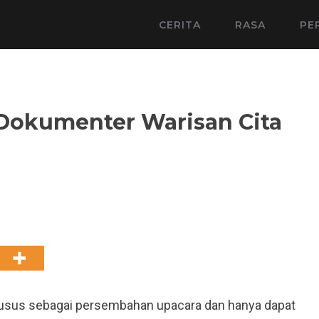
CERITA
RASA
PE
l Dokumenter Warisan Cita
1
husus sebagai persembahan upacara dan hanya dapat