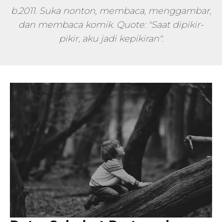
b.2011. Suka nonton, membaca, menggambar,
dan membaca komik. Quote: "Saat dipikir-
pikir, aku jadi kepikiran".